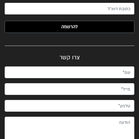
האימייל שלך (חובה)
צרו קשר
שם*
מייל*
טלפון*
הודעה