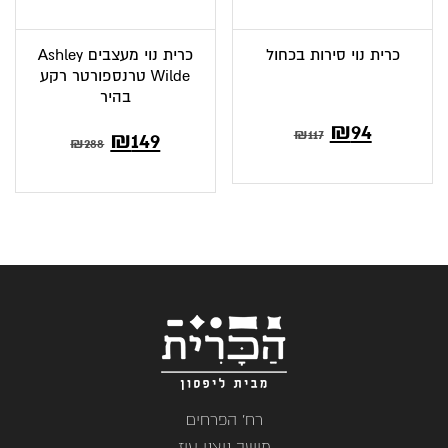
כרית נוי סירות בכחול
כרית נוי מעצבים Ashley
Wilde טרנספורטר רקע
בהיר
₪
94
₪
117
₪
149
₪
288
רח' הפרחים
מושב ניצני עוז