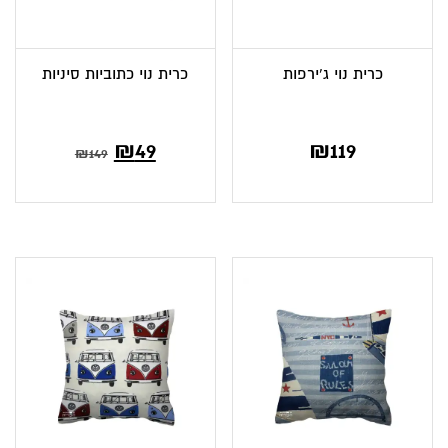
כרית נוי ג’ירפות
כרית נוי כתוביות סיניות
המחיר
המחיר
₪
49
₪
119
₪
149
הנוכחי
המקורי
הוא:
היה:
₪149.
₪49.