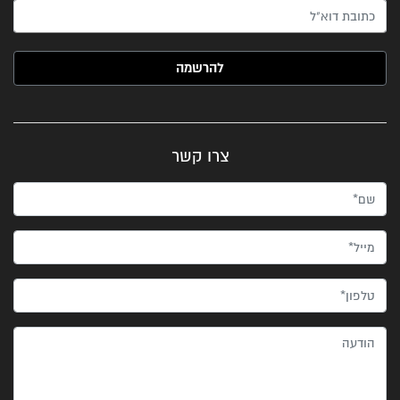
האימייל שלך (חובה)
צרו קשר
שם*
מייל*
טלפון*
הודעה