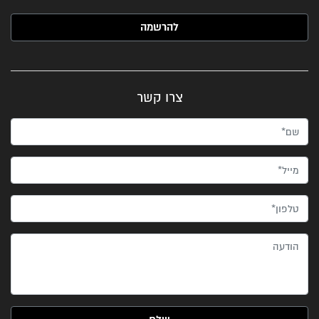
האימייל שלך (חובה)
צרו קשר
שם*
מייל*
טלפון*
הודעה