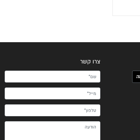
צרו קשר
שם*
מייל*
טלפון*
הודעה