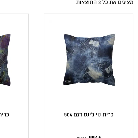
מציגים את כל ⁦3⁩ התוצאות
כרית נוי ג’ינס דגם 504
כרית 
המחיר
המחיר
המחיר
ה
₪
46