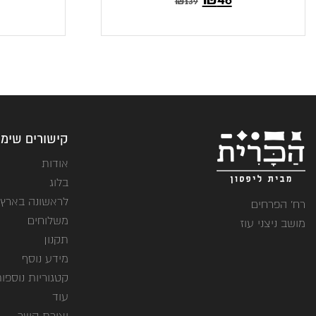
₪
139
הנוכחי
המקורי
הנוכח
המ
הוא:
היה:
הוא
9.
₪46.
₪139.
₪46.
קישורים שימו
אודות
בלוג
לראשונה בארץ
רח' הפרחים
משלוחים
מושב ניצני עוז
תקנון
מידע נוסף
קטגוריות נוספו
עוד
יצירת קשר