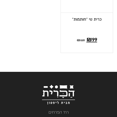
כרית נוי “חותמות”
המחיר
המחיר
₪
99
₪
118
הנוכחי
המקורי
הוא:
היה:
₪118.
₪99.
רח' הפרחים