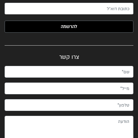
האימייל שלך (חובה)
צרו קשר
שם*
מייל*
טלפון*
הודעה