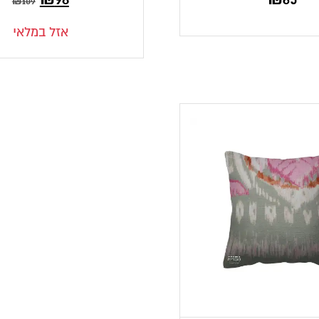
₪
109
הנוכחי
המקורי
אזל במלאי
הוא:
היה:
₪109.
₪98.