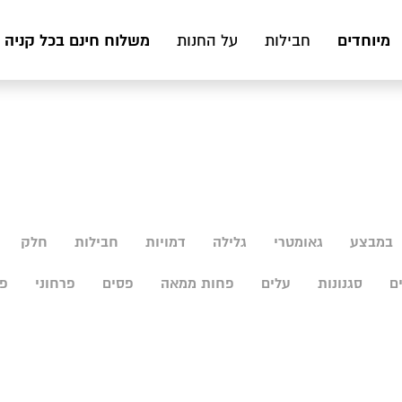
מיוחדים
משלוח חינם בכל קניה מעל 199 ₪ לכ
חבילות
על החנות
במבצע
גאומטרי
גלילה
דמויות
חבילות
חלק
ם
סגנונות
עלים
פחות ממאה
פסים
פרחוני
פר