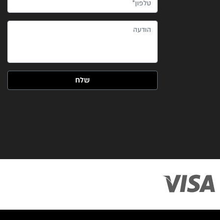
טלפון*
הודעה