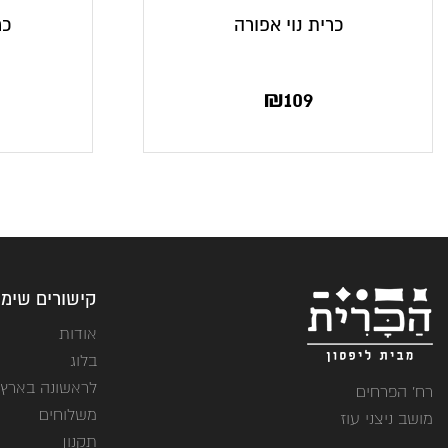
כרית נוי אפורה
כר
₪
109
קישורים שימו
אודות
בלוג
לראשונה בארץ
רח' הפרחים
משלוחים
מושב ניצני עוז
תקנון