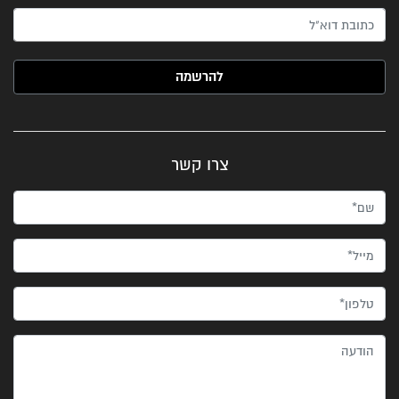
האימייל שלך (חובה)
צרו קשר
שם*
מייל*
טלפון*
הודעה