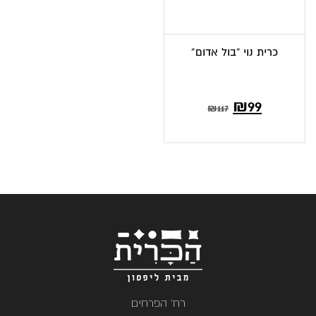
כרית נוי “בול אדום”
המחיר
המחיר
₪
99
₪
117
הנוכחי
המקורי
הוא:
היה:
₪117.
₪99.
רח' הפרחים