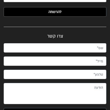
האימייל שלך (חובה)
צרו קשר
שם*
מייל*
טלפון*
הודעה