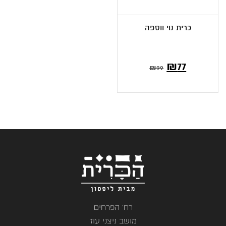
כרית נוי ווספה
המחיר
המחיר
₪
77
₪
99
הנוכחי
המקורי
הוא:
היה:
₪99.
₪77.
רח' הפרחים
מושב ניצני עוז