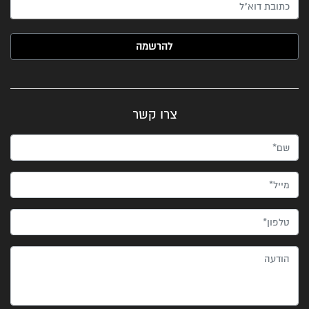
האימייל שלך (חובה)
צרו קשר
שם*
מייל*
טלפון*
הודעה