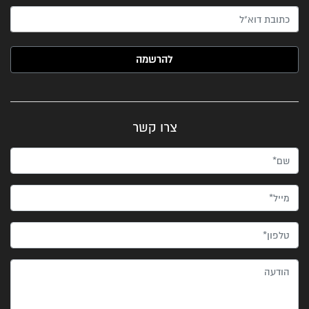
האימייל שלך (חובה)
צרו קשר
שם*
מייל*
טלפון*
הודעה