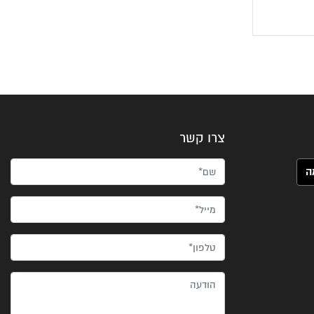
צרו קשר
שם*
מייל*
טלפון*
הודעה