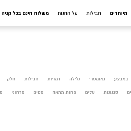
מיוחדים
משלוח חינם בכל קניה מעל 199 ₪ לכ
חבילות
על החנות
במבצע
גאומטרי
גלילה
דמויות
חבילות
חלק
ם
סגנונות
עלים
פחות ממאה
פסים
פרחוני
פר