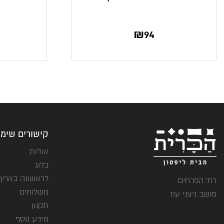
₪
94
קישורים שימו
אודות
בלוג
לראשונה בארץ
רח' הפרחים
משלוחים
מושב ניצני עוז
תקנון
מידע נוסף