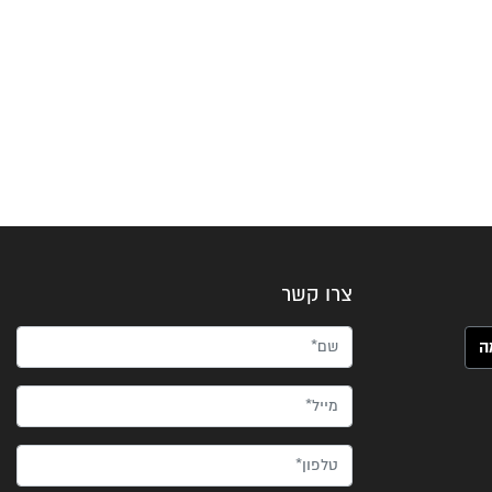
צרו קשר
שם*
מייל*
טלפון*