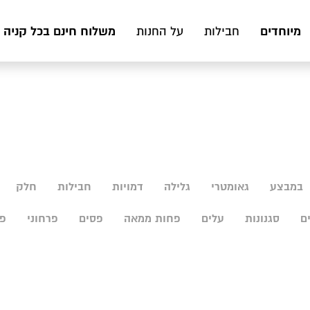
מיוחדים
משלוח חינם בכל קניה מעל 199 ₪ לכ
חבילות
על החנות
במבצע
גאומטרי
גלילה
דמויות
חבילות
חלק
ם
סגנונות
עלים
פחות ממאה
פסים
פרחוני
פר