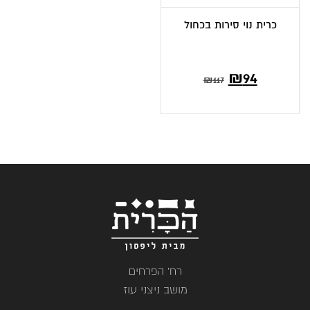
כרית נוי סירות בכחול
₪
94
₪
117
רח' הפרחים
מושב ניצני עוז