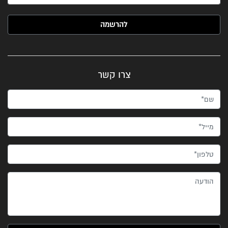
האימייל שלך (חובה)
צרו קשר
שם*
מייל*
טלפון*
הודעה