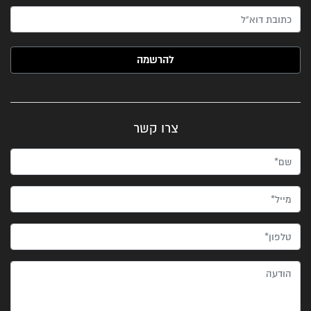
האימייל שלך (חובה)
צרו קשר
שם*
מייל*
טלפון*
הודעה