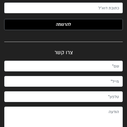
האימייל שלך (חובה)
צרו קשר
שם*
מייל*
טלפון*
הודעה