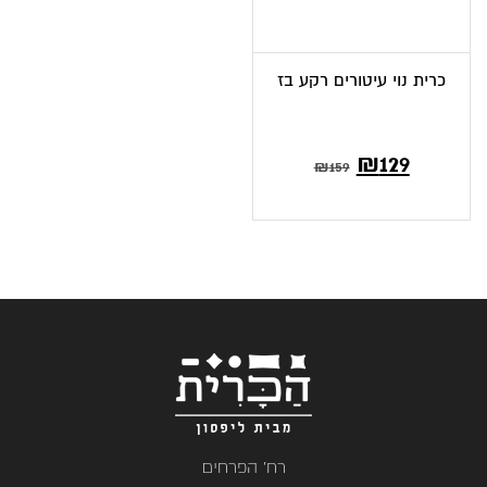
כרית נוי עיטורים רקע בז
המחיר
המחיר
₪
129
₪
159
הנוכחי
המקורי
הוא:
היה:
₪159.
₪129.
רח' הפרחים