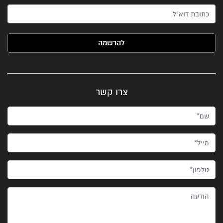
האימייל שלך (חובה)
צרו קשר
שם*
מייל*
טלפון*
הודעה