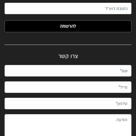
האימייל שלך (חובה)
צרו קשר
שם*
מייל*
טלפון*
הודעה