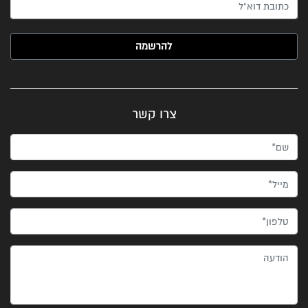
האימייל שלך (חובה)
צרו קשר
שם*
מייל*
טלפון*
הודעה