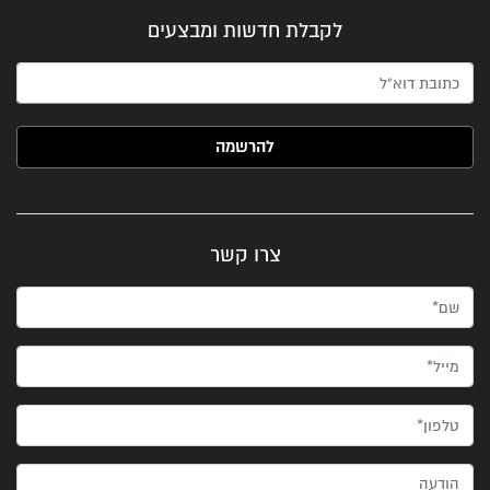
לקבלת חדשות ומבצעים
האימייל שלך (חובה)
צרו קשר
שם*
מייל*
טלפון*
הודעה