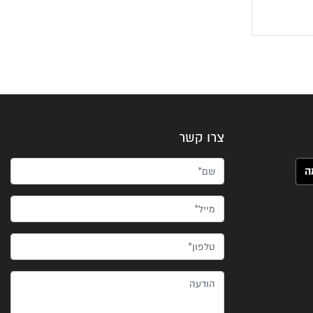
צרו קשר
שם*
מייל*
טלפון*
הודעה