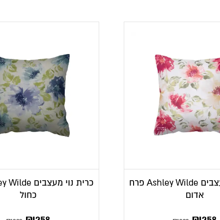
כרית נוי מעצבים Ashley Wilde פרח
אדום
כחול
₪
258
₪
258