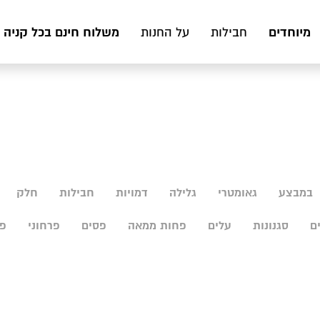
מיוחדים
משלוח חינם בכל קניה מעל 199 ₪ לכ
חבילות
על החנות
במבצע
גאומטרי
גלילה
דמויות
חבילות
חלק
ם
סגנונות
עלים
פחות ממאה
פסים
פרחוני
פר