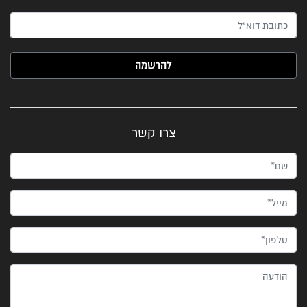
האימייל שלך (חובה)
צרו קשר
שם*
מייל*
טלפון*
הודעה