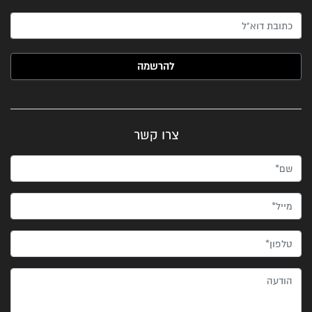
האימייל שלך (חובה)
צרו קשר
שם*
מייל*
טלפון*
הודעה