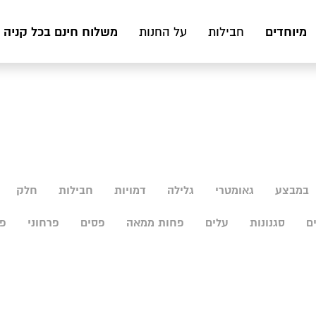
מיוחדים
משלוח חינם בכל קניה מעל 199 ₪ לכ
חבילות
על החנות
במבצע
גאומטרי
גלילה
דמויות
חבילות
חלק
ם
סגנונות
עלים
פחות ממאה
פסים
פרחוני
פר