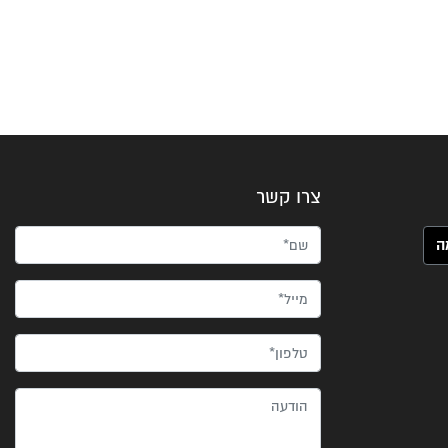
צרו קשר
שם*
מייל*
טלפון*
הודעה