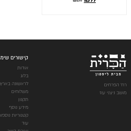
₪
179
הנוכחי
המקורי
הוא:
היה:
₪179.
₪99.
קישורים שימו
אודות
בלוג
לראשונה בארץ
רח' הפרחים
משלוחים
מושב ניצני עוז
תקנון
מידע נוסף
קטגוריות נוספו
עוד
יצירת קשר