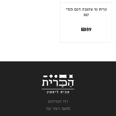
כרית נוי צהובה דגם פנדי
327
₪
89
רח' הפרחים
מושב ניצני עוז