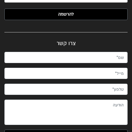
האימייל שלך (חובה)
צרו קשר
שם*
מייל*
טלפון*
הודעה