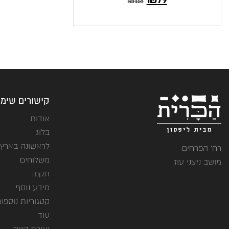
₪
118
קישורים שימו
אודות
בלוג
לראשונה בארץ
רח' הפרחים
משלוחים
מושב ניצני עוז
תקנון
מידע נוסף
קטגוריות נוספו
עוד
יצירת קשר