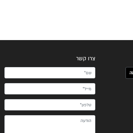
צרו קשר
שם*
מייל*
טלפון*
הודעה