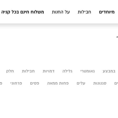
מיוחדים
משלוח חינם בכל קניה מעל 199 ₪ לכ
חבילות
על החנות
במבצע
גאומטרי
גלילה
דמויות
חבילות
חלק
ם
סגנונות
עלים
פחות ממאה
פסים
פרחוני
פר