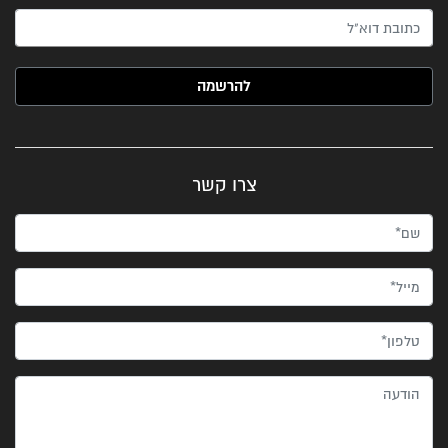
האימייל שלך (חובה)
צרו קשר
שם*
מייל*
טלפון*
הודעה