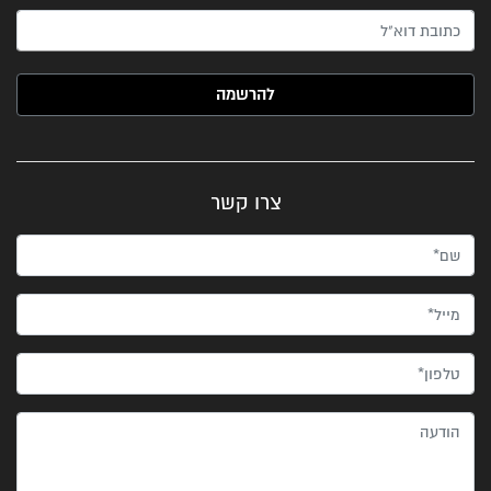
האימייל שלך (חובה)
צרו קשר
שם*
מייל*
טלפון*
הודעה