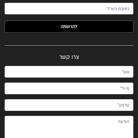
האימייל שלך (חובה)
צרו קשר
שם*
מייל*
טלפון*
הודעה