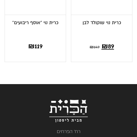
כרית נוי שוקולד לבן
כרית נוי “אוסף ריבועים”
המחיר
המחיר
₪
119
₪
89
₪
149
הנוכחי
המקורי
הוא:
היה:
₪149.
₪89.
רח' הפרחים