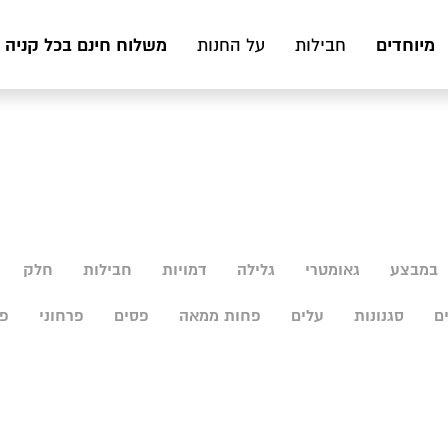
מיוחדים
משלוח חינם בכל קניה מעל 199 ₪ לכ
חבילות
על החנות
במבצע
גאומטרי
גלילה
דמויות
חבילות
חלק
ם
סגנונות
עלים
פחות ממאה
פסים
פרחוני
פר