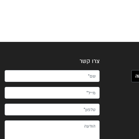
צרו קשר
שם*
מייל*
טלפון*
הודעה