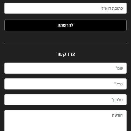
האימייל שלך (חובה)
צרו קשר
שם*
מייל*
טלפון*
הודעה