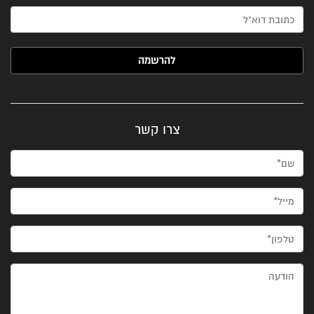
האימייל שלך (חובה)
צרו קשר
שם*
מייל*
טלפון*
הודעה