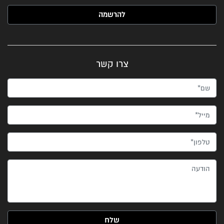
האימייל שלך (חובה)
צרו קשר
שם*
מייל*
טלפון*
הודעה