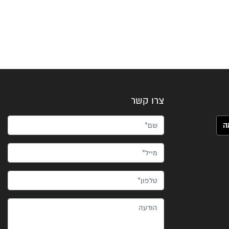
צרו קשר
שם*
מייל*
טלפון*
הודעה