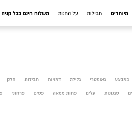
מיוחדים
משלוח חינם בכל קניה מעל 199 ₪ לכ
חבילות
על החנות
במבצע
גאומטרי
גלילה
דמויות
חבילות
חלק
ם
סגנונות
עלים
פחות ממאה
פסים
פרחוני
פר