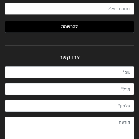
האימייל שלך (חובה)
צרו קשר
שם*
מייל*
טלפון*
הודעה