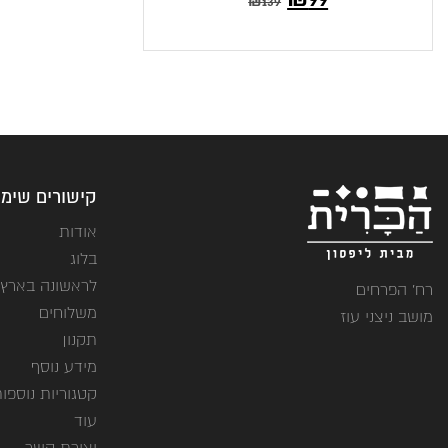
₪
139
הנוכחי
המקורי
הוא:
היה:
₪139.
₪99.
קישורים שימו
אודות
בלוג
לראשונה בארץ
רח' הפרחים
משלוחים
מושב ניצני עוז
תקנון
מידע נוסף
קטגוריות נוספו
עוד
יצירת קשר