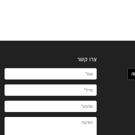
צרו קשר
שם*
מייל*
טלפון*
הודעה