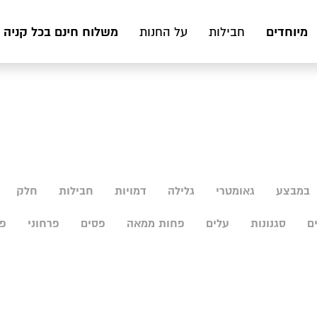
מיוחדים
משלוח חינם בכל קניה מעל 199 ₪ לכ
חבילות
על החנות
במבצע
גאומטרי
גלילה
דמויות
חבילות
חלק
ם
סגנונות
עלים
פחות ממאה
פסים
פרחוני
פר