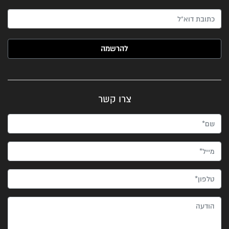
האימייל שלך (חובה)
צרו קשר
שם*
מייל*
טלפון*
הודעה