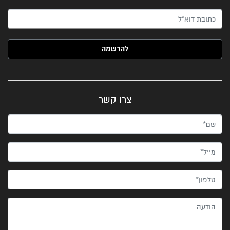
האימייל שלך (חובה)
צרו קשר
שם*
מייל*
טלפון*
הודעה