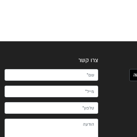
צרו קשר
שם*
מייל*
טלפון*
הודעה