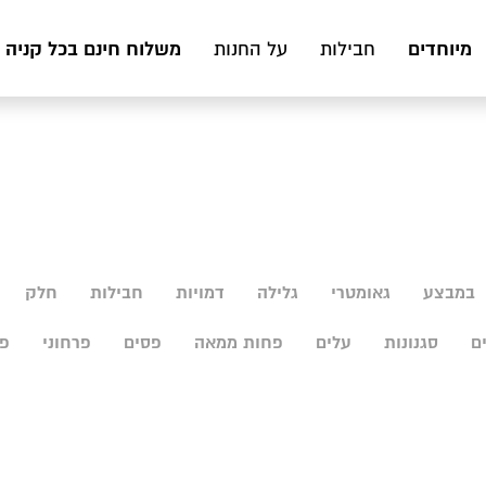
מיוחדים
משלוח חינם בכל קניה מעל 199 ₪ לכ
חבילות
על החנות
במבצע
גאומטרי
גלילה
דמויות
חבילות
חלק
ם
סגנונות
עלים
פחות ממאה
פסים
פרחוני
פר