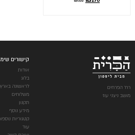
₪
222
קישורים שימו
אודות
בלוג
לראשונה בארץ
רח' הפרחים
משלוחים
מושב ניצני עוז
תקנון
מידע נוסף
קטגוריות נוספו
עוד
יצירת קשר