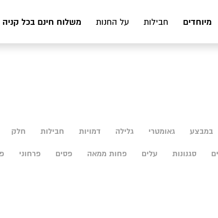
מיוחדים
משלוח חינם בכל קניה מעל 199 ₪ לכ
חבילות
על החנות
במבצע
גאומטרי
גלילה
דמויות
חבילות
חלק
ם
סגנונות
עלים
פחות ממאה
פסים
פרחוני
פר