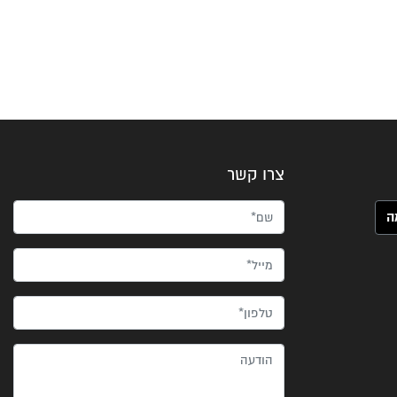
צרו קשר
שם*
מייל*
טלפון*
הודעה