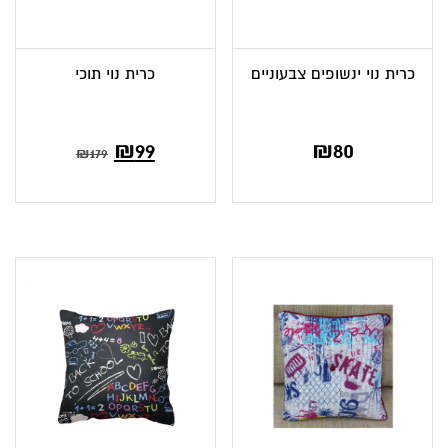
כרית נוי ינשופים צבעוניים
כרית נוי תוכי
המחיר
המחיר
₪
99
₪
80
₪
179
הנוכחי
המקורי
הוא:
היה:
₪179.
₪99.