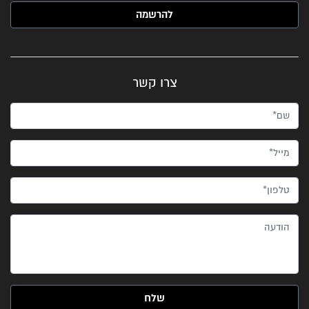
האימייל שלך (חובה)
צרו קשר
שם*
מייל*
טלפון*
הודעה