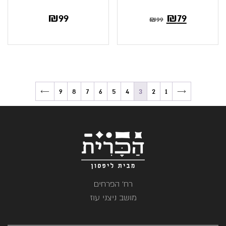
₪
99
₪
79
₪
99
←
9
8
7
6
5
4
3
2
1
→
רח' הפרחים
מושב ניצני עוז