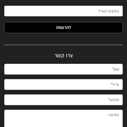
האימייל שלך (חובה)
צרו קשר
שם*
מייל*
טלפון*
הודעה