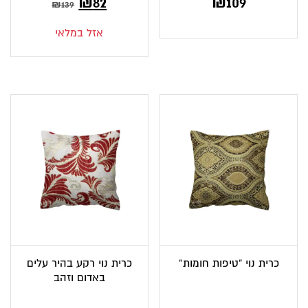
המחיר
המחיר
₪
82
₪
109
₪
139
הנוכחי
המקורי
אזל במלאי
הוא:
היה:
₪139.
₪82.
כרית נוי “טיפות חומות”
כרית נוי רקע בהיר עלים
באדום וזהב