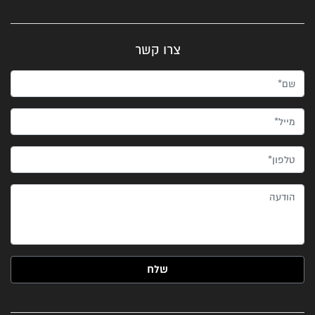
צרו קשר
שם*
מייל*
טלפון*
הודעה