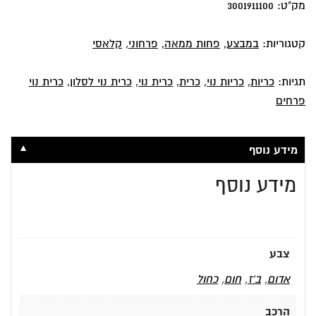
ב'ז
מק"ט:
3001911100
מסדרת
ניופלוו
קטגוריות:
במבצע
,
פחות ממאה
,
פרחוני
,
קלאסי
תגיות:
כריות
,
כריות נוי
,
כרית
,
כרית נוי
,
כרית נוי לסלון
,
כרית נוי
פרחים
▼
מידע נוסף
מידע נוסף
צבע
אדום
,
ב'ז
,
חום
,
כחול
הרכב