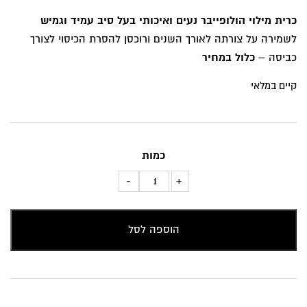
המקורי
הנוכחי
כרית מילוי הולופייבר נעים ואיכותי בעל סיב עמיד וגמיש
היה:
הוא:
לשמירה על צורתה לאורך השנים ורוכסן להסרת הכיסוי לצורך
₪99.
₪139.
כביסה –
כלול במחיר
קיים במלאי
כמות
כמות
-
+
של
כריות
הוספה לסל
נוי
פרחונית
חום
-