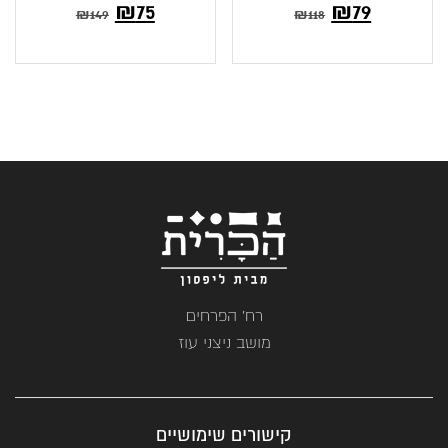
₪
75
₪
79
₪
149
₪
118
רח' הפרחים
מושב ניצני עוז
קישורים שימושיים