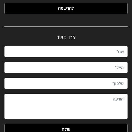
האימייל שלך (חובה)
צרו קשר
שם*
מייל*
טלפון*
הודעה