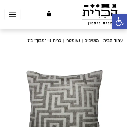
פתח סרגל נגישות
עמוד הבית
|
מוטיבים
|
גאומטרי
| כרית נוי “מבוך” ב’ז