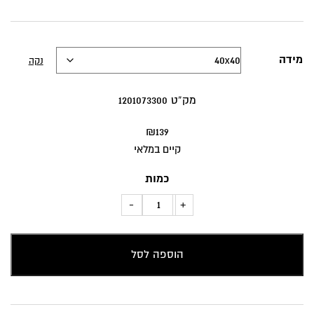
מידה
נקה
מק”ט 1201073300
₪
139
קיים במלאי
כמות
כמות
-
+
של
כרית
הוספה לסל
נוי
"מבוך"
ב'ז