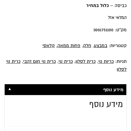
₪99.
₪139.
כביסה –
כלול במחיר
המלאי אזל
מק"ט:
3001751100
קטגוריות:
במבצע
,
חלק
,
פחות ממאה
,
קלאסי
תגיות:
כריות נוי
,
כרית לסלון
,
כרית נוי
,
כרית נוי חום זהבי
,
כרית נוי
לסלון
▼
מידע נוסף
מידע נוסף