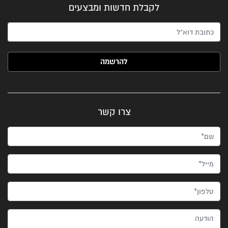
לקבלת חדשות ומבצעים
האימייל שלך (חובה)
צרו קשר
שם*
מייל*
טלפון*
הודעה