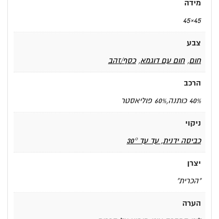
מידה
45×45
צבע
חום
,
חום עם דוגמא
,
כסף/זהב
הרכב
40% כותנה,60% פוליאסטר
ניקוי
כביסה ידנית, עד עד 30°
יצרן
"הכרית"
הערה