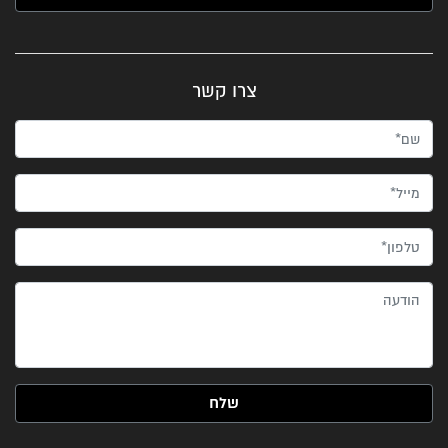
צרו קשר
שם*
מייל*
טלפון*
הודעה