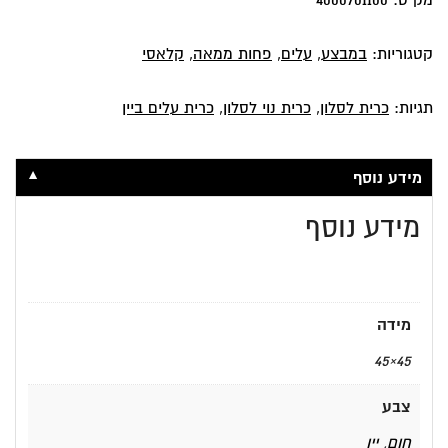
מק"ט:
4000701100
קטגוריות:
במבצע
,
עלים
,
פחות ממאה
,
קלאסי
תגיות:
כרית לסלון
,
כרית נוי לסלון
,
כרית עלים ביין
▼
מידע נוסף
מידע נוסף
מידה
45×45
צבע
חום
,
יין