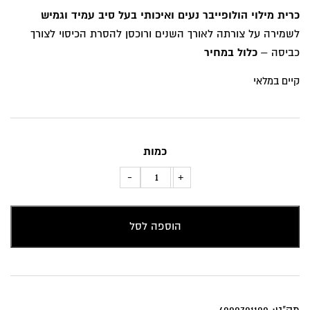
המקורי
הנוכחי
כרית מילוי הולופייבר נעים ואיכותי בעל סיב עמיד וגמיש
היה:
הוא:
לשמירה על צורתה לאורך השנים ורוכסן להסרת הכיסוי לצורך
₪88.
₪139.
כביסה –
כלול במחיר
קיים במלאי
כמות
כמות
-
+
של
כרית
הוספה לסל
נוי
עלים
ביין