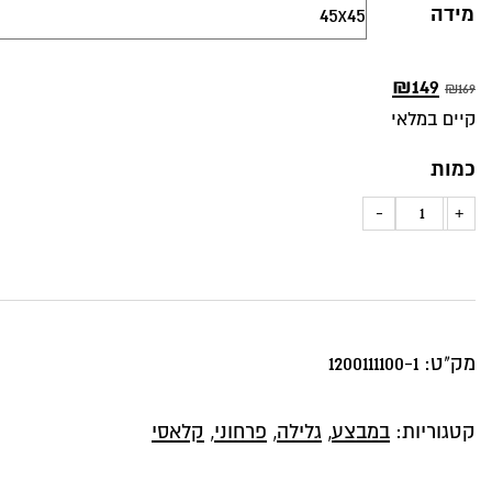
מידה
149
₪
המחיר
המחיר
₪
169
קיים במלאי
המקורי
הנוכחי
היה:
הוא:
כמות
₪149.
₪169.
כמות
-
+
של
כרית
נוי
פרחים
מק"ט:
1200111100-1
רקע
חום
קטגוריות:
במבצע
,
גלילה
,
פרחוני
,
קלאסי
דגם
קורל