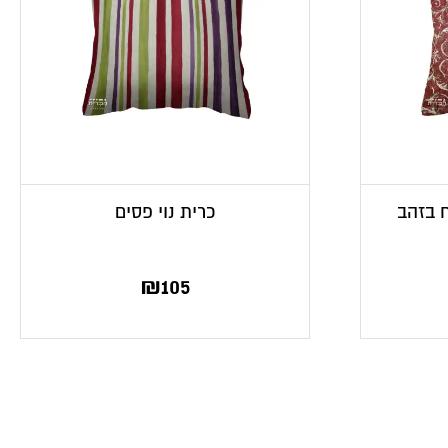
ח בזהב
כרית נוי פסים
₪
105