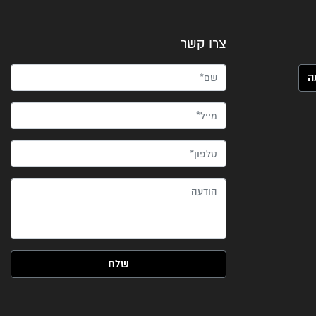
צרו קשר
שם*
מייל*
טלפון*
הודעה