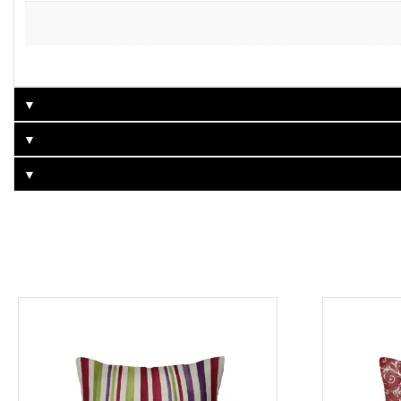
▼
▼
▼