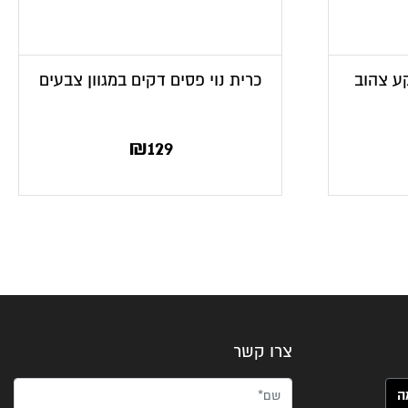
קע צהוב
כרית נוי פסים דקים במגוון צבעים
₪
129
צרו קשר
שם*