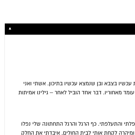
▼
 לאחרונה שירות צבאי, בת שנמצאת עכשיו בצבא ובן שנמצא עכשיו בתיכון. אשתי ואני
ה היא גילתה מה עומד מאחוריו. דבר אחד הוביל לאחר – גילינו אמיתות
לתי והתעלפתי. כף הרגל והרגל התחתונה שלי נפלו
שהייתה לי השתמשתי בהקפאת כל שכבה כשיצרתי את העוגות. אשתי מצאה אותי כעבור 4 שעות ומיהרה לקחת אותי לבית החולים. איבדתי את החלק