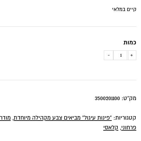
קיים במלאי
כמות
כמות
-
+
של
כרית
נוי
פרחים
מק"ט:
3500201100
של
האומן
קטגוריות:
"פינות עיגול" מביאים צבע מקהילה מיוחדת
,
מודרנ
אליאור
פרחוני
,
קלאסי
צ.