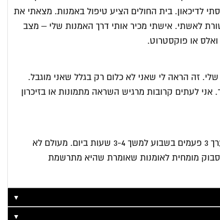
ל הברך. נכנסתי לדיכאון. בית החולים הציע טיפול באמנות. מצאתי את
קשורת לאשתי. אישתי מכיר אותי דרך האמנות שלי – מצב
 ואלס או פוקסטרוט.
לי. זה הראה לי שאני לא כלום רק בגלל שאני מוגבל.
אני לעתים קרובות מרגיש השראה מתמונות או בזיכרון
אני מצייר באקריליק על בד. אני מצייר קצת יותר משנתיים. אני אף פעם לא לומד אמנות אבל עכשיו אני עושה את זה בערך 3 פעמים בשבוע למשך 3-4 שעות ביום. מעולם לא
בפייסבוק מומחית לאומנות שאומרת שהיא מתרשמת
▼
▼