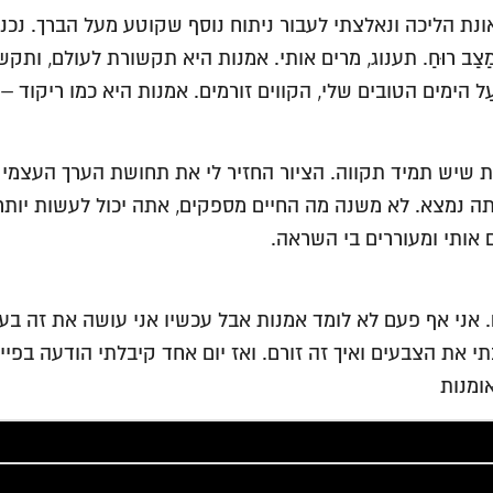
201. שנה אחר כך עברתי תאונת הליכה ונאלצתי לעבור ניתוח נוסף שקוטע מע
ַצַב רוּחַ. תענוג, מרים אותי. אמנות היא תקשורת לעולם, ות
ַל הימים הטובים שלי, הקווים זורמים. אמנות היא כמו ריקוד –
ת שיש תמיד תקווה. הציור החזיר לי את תחושת הערך העצמי ש
נמצא. לא משנה מה החיים מספקים, אתה יכול לעשות יותר. 
 אותי ומעוררים בי השראה.
הבתי את הצבעים ואיך זה זורם. ואז יום אחד קיבלתי הודעה 
ומנות