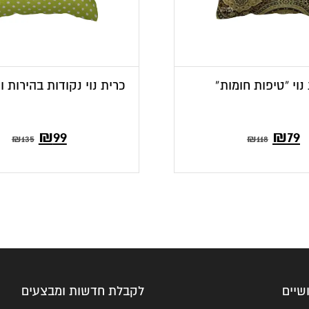
נוי “טיפות חומות”
כרית נוי נקודות בהירות ו
המחיר
המחיר
₪
99
₪
79
₪
135
₪
118
הנוכחי
המקורי
הוא:
היה:
₪135.
₪99.
שיים
לקבלת חדשות ומבצעים