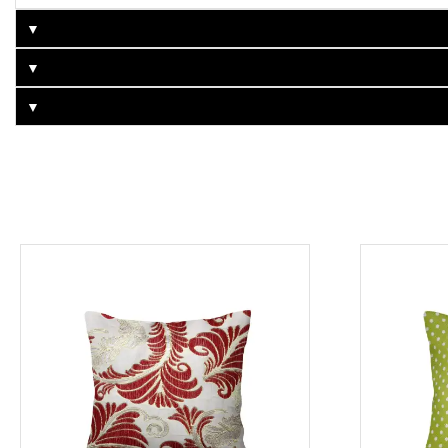
▼
▼
▼