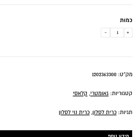
כמות
כמות
-
+
של
כרית
נוי
צורות
מק"ט:
1202363300
גאומטריות
בכול
קטגוריות:
גאומטרי
,
קלאסי
לבן,שחור
וב'ז
תגיות:
כרית לסלון
,
כרית נוי לסלון
מידע נוסף