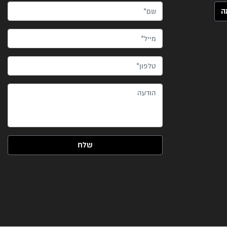
שם*
מייל*
טלפון*
הודעה