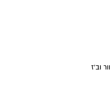
ר וב’ז